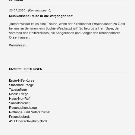
20.07.2026
(Kommentare: 0)
Musikalische Reise in die Vergangenheit
„Immer wieder ist es eine Freude, wenn der Kirchenchor Orsenhausen zu Gast
bei uns im Seniorenheim Sophie-Weishaupt ist!“ So begrüßte Herr Baier, der
Vorstand des Helferkreises, die Sängerinnen und Sänger des Kirchenchores
Orsenhausen.
Musikalische
Weiterlesen …
Reise
in
die
Vergangenheit
UNSERE LEISTUNGEN
Navigation
Erste-Hilfe-Kurse
überspringen
Stationäre Pflege
Tagespflege
Mobile Pflege
Haus-Not-Ruf
Sanitätsdienst
Rettungshundezug
Rettungs- und Notarztdienst
Freundeskreis
ASJ Oberschwaben Nord