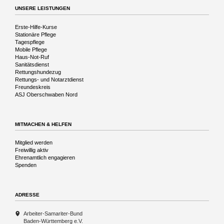
UNSERE LEISTUNGEN
Navigation
Erste-Hilfe-Kurse
überspringen
Stationäre Pflege
Tagespflege
Mobile Pflege
Haus-Not-Ruf
Sanitätsdienst
Rettungshundezug
Rettungs- und Notarztdienst
Freundeskreis
ASJ Oberschwaben Nord
MITMACHEN & HELFEN
Navigation
Mitglied werden
überspringen
Freiwillig aktiv
Ehrenamtlich engagieren
Spenden
ADRESSE
Arbeiter-Samariter-Bund
Baden-Württemberg e.V.