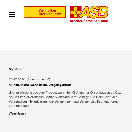
AKTUELL
20.07.2026
(Kommentare: 0)
Musikalische Reise in die Vergangenheit
„Immer wieder ist es eine Freude, wenn der Kirchenchor Orsenhausen zu Gast
bei uns im Seniorenheim Sophie-Weishaupt ist!“ So begrüßte Herr Baier, der
Vorstand des Helferkreises, die Sängerinnen und Sänger des Kirchenchores
Orsenhausen.
Musikalische
Weiterlesen …
Reise
in
die
Vergangenheit