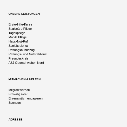
die
Vergangenheit
UNSERE LEISTUNGEN
Navigation
Erste-Hilfe-Kurse
überspringen
Stationäre Pflege
Tagespflege
Mobile Pflege
Haus-Not-Ruf
Sanitätsdienst
Rettungshundezug
Rettungs- und Notarztdienst
Freundeskreis
ASJ Oberschwaben Nord
MITMACHEN & HELFEN
Navigation
Mitglied werden
überspringen
Freiwillig aktiv
Ehrenamtlich engagieren
Spenden
ADRESSE