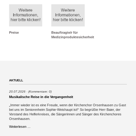
Preise
Beauftragte/r für
Medizinproduktesicherheit
AKTUELL
20.07.2026
(Kommentare: 0)
Musikalische Reise in die Vergangenheit
„Immer wieder ist es eine Freude, wenn der Kirchenchor Orsenhausen zu Gast
bei uns im Seniorenheim Sophie-Weishaupt ist!“ So begrüßte Herr Baier, der
Vorstand des Helferkreises, die Sängerinnen und Sänger des Kirchenchores
Orsenhausen.
Musikalische
Weiterlesen …
Reise
in