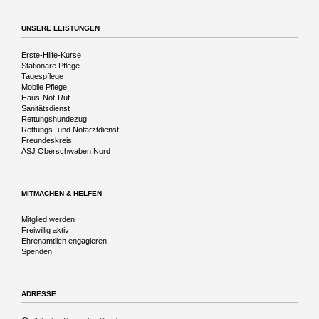
die
Vergangenheit
UNSERE LEISTUNGEN
Navigation
Erste-Hilfe-Kurse
überspringen
Stationäre Pflege
Tagespflege
Mobile Pflege
Haus-Not-Ruf
Sanitätsdienst
Rettungshundezug
Rettungs- und Notarztdienst
Freundeskreis
ASJ Oberschwaben Nord
MITMACHEN & HELFEN
Navigation
Mitglied werden
überspringen
Freiwillig aktiv
Ehrenamtlich engagieren
Spenden
ADRESSE