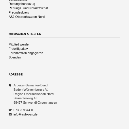
Rettungshundezug
Rettungs- und Notarztdienst
Freundeskreis
ASJ Oberschwaben Nord
MITMACHEN & HELFEN
Navigation
Mitglied werden
überspringen
Freiwillig aktiv
Ehrenamtlich engagieren
Spenden
ADRESSE
Arbeiter-Samariter-Bund
Baden-Württemberg e.V.
Region Oberschwaben Nord
Samariterweg 1-3
88477 Schwendi-Orsenhausen
07353 9844-0
info@asb-osn.de