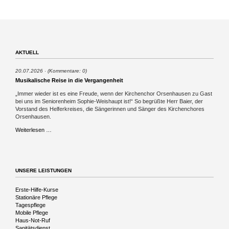
AKTUELL
20.07.2026
(Kommentare: 0)
Musikalische Reise in die Vergangenheit
„Immer wieder ist es eine Freude, wenn der Kirchenchor Orsenhausen zu Gast
bei uns im Seniorenheim Sophie-Weishaupt ist!“ So begrüßte Herr Baier, der
Vorstand des Helferkreises, die Sängerinnen und Sänger des Kirchenchores
Orsenhausen.
Musikalische
Weiterlesen …
Reise
in
die
Vergangenheit
UNSERE LEISTUNGEN
Navigation
Erste-Hilfe-Kurse
überspringen
Stationäre Pflege
Tagespflege
Mobile Pflege
Haus-Not-Ruf
Sanitätsdienst