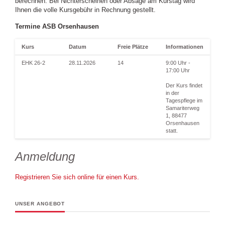
berechnen. Bei Nichterscheinen oder Absage am Kurstag wird
Ihnen die volle Kursgebühr in Rechnung gestellt.
Termine ASB Orsenhausen
Kurs
Datum
Freie Plätze
Informationen
EHK 26-2
28.11.2026
14
9:00 Uhr -
17:00 Uhr
Der Kurs findet
in der
Tagespflege im
Samariterweg
1, 88477
Orsenhausen
statt.
Anmeldung
Registrieren Sie sich online für einen Kurs.
UNSER ANGEBOT