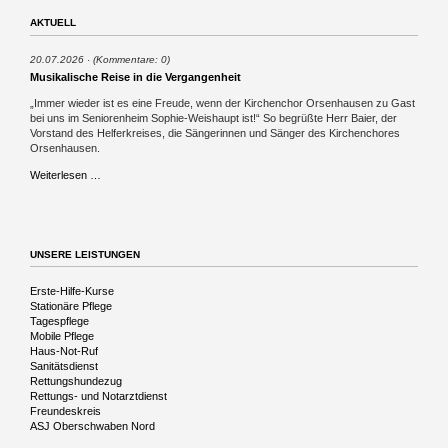
AKTUELL
20.07.2026
(Kommentare: 0)
Musikalische Reise in die Vergangenheit
„Immer wieder ist es eine Freude, wenn der Kirchenchor Orsenhausen zu Gast
bei uns im Seniorenheim Sophie-Weishaupt ist!“ So begrüßte Herr Baier, der
Vorstand des Helferkreises, die Sängerinnen und Sänger des Kirchenchores
Orsenhausen.
Musikalische
Weiterlesen …
Reise
in
die
Vergangenheit
UNSERE LEISTUNGEN
Navigation
Erste-Hilfe-Kurse
überspringen
Stationäre Pflege
Tagespflege
Mobile Pflege
Haus-Not-Ruf
Sanitätsdienst
Rettungshundezug
Rettungs- und Notarztdienst
Freundeskreis
ASJ Oberschwaben Nord